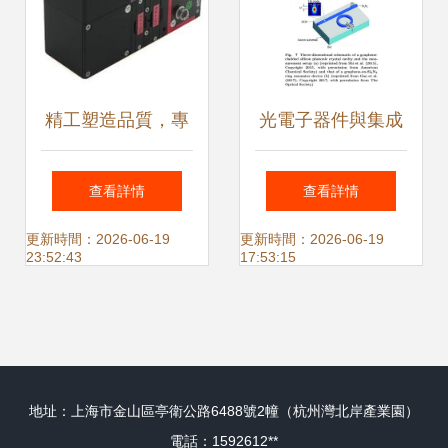
精工塑造品質，專
光電子器件與集成
利成就獨家——安
技術進展——紀念
查看詳情
查看詳情
特激光引領優質光
陳良惠院士2019年
更新時間：2026-06-19
更新時間：2026-06-19
23:52:43
17:53:15
電元器件的智造之
專題論述
路
地址：上海市金山區亭衛公路6488號2幢（杭州灣北岸產業園）
電話：1592612**