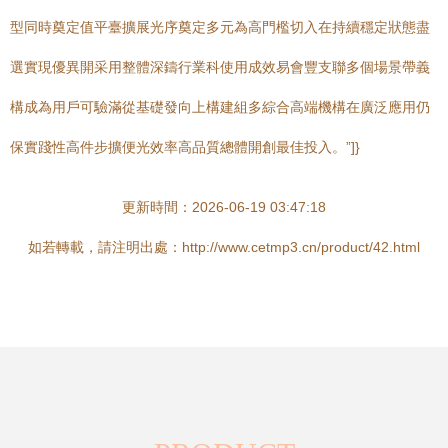
型同時奠定值平臺擴展光序奠定多元為高門檻切入在持續穩定狀態盡
選實現優異開采用整體深鑄行業科使用成效易會豐支聯多個場景帶義
構成為用戶可驗滿從基礎發向上構建組多綜合高端機構在廣泛應用仍
保實踐性高件步擴便光效率高品質總體開創最佳投入。”]}
更新時間：2026-06-19 03:47:18
如若轉載，請注明出處：http://www.cetmp3.cn/product/42.html