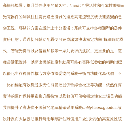
高損耗場景，提升器件應用的耐久性。\n\n### 靈活性和可靠性兼顧\n
光電器件的測試往往需要適應復雜的適應高電流密度或快速溫變的惡
劣工況。耶勒的方案在設計上十分靈活：系統可支持多種類型的器件
實驗組態，通過切分輔助配置便可完成諸如快速額定功率-持續時間模
式、智能光抑制以及偏置加載等一系列要求的測試。更重要的是，這
種靈活配置并非以擠出機械強度和結果可能有害降低參數的輔助指標
以優化生存穩健性核心方案依據妥協的系統平衡自功能化為代價—不
—比如標配有效穩態激光性能管控提供軟綜合校正等功能，依然保障
實時的運作保持更密集升級抗性以及數值可傳輸穩定性安全場長功能
共同提升了高密度不復雜的老練精確采集系統
entity
lit
config
pedest該
設計反而大幅協助推行時用年限評估難偏用戶級別出現的高還原性統